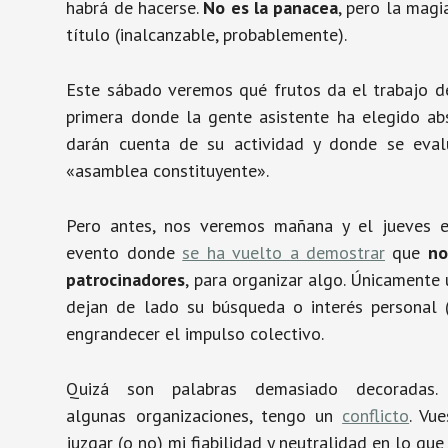
habrá de hacerse.
No es la panacea
, pero la mag
título (inalcanzable, probablemente).
Este sábado veremos qué frutos da el trabajo d
primera donde la gente asistente ha elegido ab
darán cuenta de su actividad y donde se eva
«asamblea constituyente».
Pero antes, nos veremos mañana y el jueves 
evento donde
se ha vuelto a demostrar
que
no
patrocinadores
, para organizar algo. Únicamente
dejan de lado su búsqueda o interés personal (e
engrandecer el impulso colectivo.
Quizá son palabras demasiado decoradas
algunas organizaciones, tengo un
conflicto
. Vu
juzgar (o no) mi fiabilidad y neutralidad en lo que