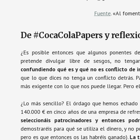
Fuente
. «Al fomen
De #CocaColaPapers y reflexi
¿Es posible entonces que algunos ponentes de 
pretende divulgar libre de sesgos, no teng
confundiendo qué es y qué no es conflicto de i
que lo que dices no tenga un conflicto detrás. Pa
más exigente con lo que nos puede llegar. Pero el f
¿Lo más sencillo? El órdago que hemos echado a
140.000 € en cinco años de una empresa de refre
seleccionáis patrocinadores y entonces pod
demostraréis para qué se utiliza el dinero, y no 
pero es que entonces os las habréis ganado).
La t