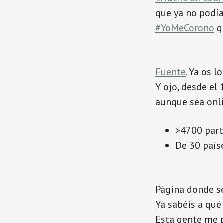
que ya no podía
#YoMeCorono
qu
Fuente
. Ya os l
Y ojo, desde el
aunque sea onli
>4700 part
De 30 país
Página donde se 
Ya sabéis a qué
Esta gente me p