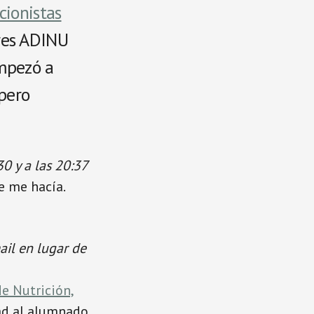
cionistas
res ADINU
mpezó a
 pero
30 y a las 20:37
ue me hacía.
ail en lugar de
e Nutrición,
ad al alumnado