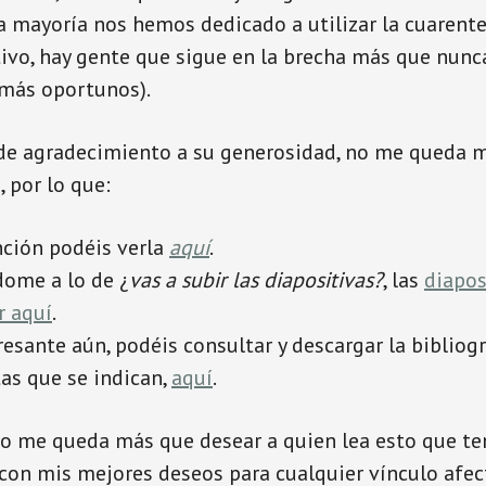
la mayoría nos hemos dedicado a utilizar la cuaren
tivo, hay gente que sigue en la brecha más que nunca
 más oportunos).
e agradecimiento a su generosidad, no me queda m
, por lo que:
nción podéis verla
aquí
.
ome a lo de ¿
vas a subir las diapositivas?
, las
diapos
r aquí
.
esante aún, podéis consultar y descargar la bibliogr
as que se indican,
aquí
.
no me queda más que desear a quien lea esto que t
con mis mejores deseos para cualquier vínculo afect