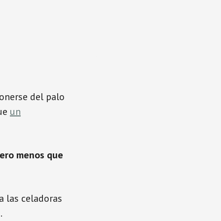
onerse del palo
que
un
pero menos que
a las celadoras
.