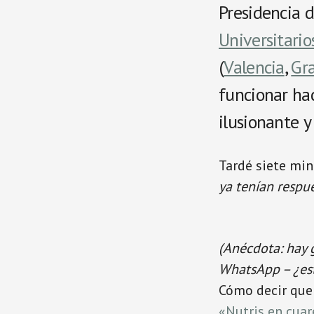
Presidencia 
Universitario
(
Valencia
,
Gr
funcionar ha
ilusionante y
Tardé siete mi
ya tenían respu
(Anécdota: hay 
WhatsApp – ¿est
Cómo decir que
«Nutris en cua