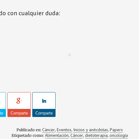
do con cualquier duda:
te
Comparte
Comparte
Cáncer
Eventos
Inicios y anécdotas
Papers
Publicado en:
,
,
,
Alimentación
Cáncer
dietoterapia
oncología
Etiquetado como:
,
,
,