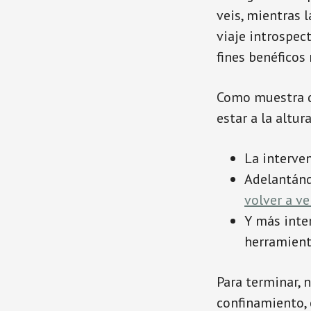
veis, mientras 
viaje introspec
fines benéficos
Como muestra d
estar a la altura
La interve
Adelantánd
volver a ve
Y más inter
herramient
Para terminar, 
confinamiento, 