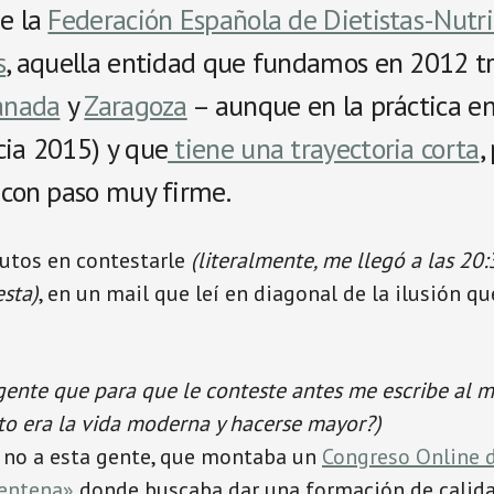
de la
Federación Española de Dietistas-Nutri
s
, aquella entidad que fundamos en 2012 t
anada
y
Zaragoza
– aunque en la práctica e
cia 2015) y que
tiene una trayectoria corta
,
 con paso muy firme.
nutos en contestarle
(literalmente, me llegó a las 20:
esta)
, en un mail que leí en diagonal de la ilusión q
gente que para que le conteste antes me escribe al m
o era la vida moderna y hacerse mayor?)
 no a esta gente, que montaba un
Congreso Online d
rentena»
donde buscaba dar una formación de calid