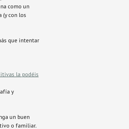
tena como un
 (y con los
ás que intentar
itivas la podéis
afía y
enga un buen
ivo o familiar.