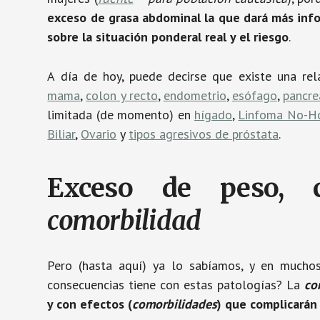
exceso de grasa abdominal la que dará más inf
sobre la situación ponderal real y el riesgo
.
A día de hoy, puede decirse que existe una rel
mama
,
colon y recto
,
endometrio
,
esófago
,
pancre
limitada (de momento) en
hígado
,
Linfoma No-H
Biliar
,
Ovario
y
tipos agresivos de próstata
.
Exceso de peso,
comorbilidad
Pero (hasta aquí) ya lo sabíamos, y en mucho
consecuencias tiene con estas patologías? La
co
y con efectos (
comorbilidades
) que complicarán 