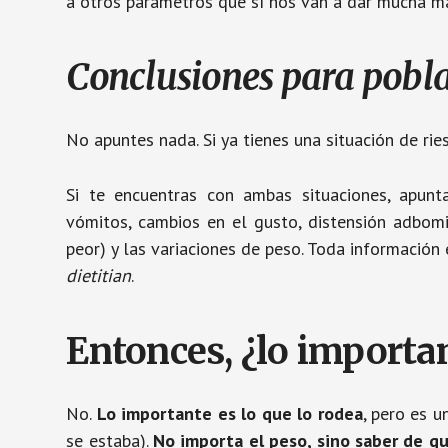
a otros parámetros que sí nos van a dar mucha m
Conclusiones para pobla
No apuntes nada. Si ya tienes una situación de ries
Si te encuentras con ambas situaciones, apunt
vómitos, cambios en el gusto, distensión adbom
peor) y las variaciones de peso. Toda información
dietitian
.
Entonces, ¿lo importan
No.
Lo importante es lo que lo rodea
, pero es u
se estaba).
No importa el peso, sino saber de q