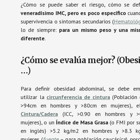
¿Cómo se puede saber el riesgo, cómo se defi
veneradísimo IMC, pero es poco específico
cuand
supervivencia o síntomas secundarios (
Hematológ
lo de siempre:
para un mismo peso y una mis
diferente
.
¿Cómo se evalúa mejor? (Obes
…)
Para definir obesidad abdominal, se debe e
utilizar la
circunferencia de cintura
(Población 
>94cm en hombres y >80cm en mujeres), e
Cintura/Cadera
(ICC, >0.90 en hombres y >
mujeres), o un
Índice de Masa Grasa
(o FMI por s
en inglés) >5.2 kg/m2 en hombres y >8.3 k
mujeres (
fuente
– para población caucásica
), por