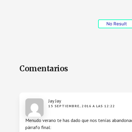
No Result
Interacciones
Comentarios
con
los
Jay Jay
lectores
15 SEPTIEMBRE, 2016 A LAS 12:22
Menudo verano te has dado que nos tenías abandonado
párrafo final: