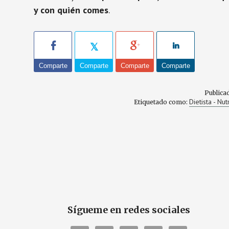
y con quién comes
.
Comparte
Comparte
Comparte
Comparte
Publica
Dietista - Nut
Etiquetado como:
Sígueme en redes sociales