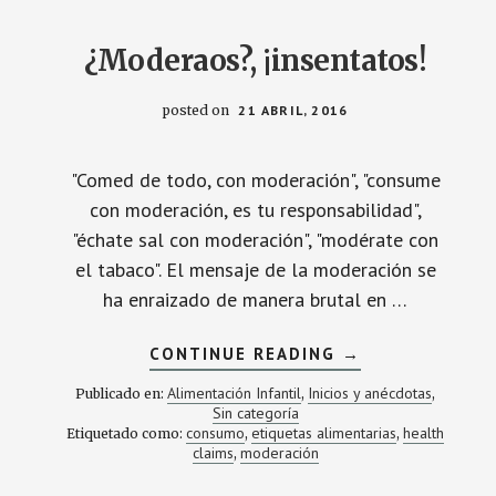
(SI
QUIERES)
OMEGA
¿Moderaos?, ¡insentatos!
3
Y
OLEICO
posted on
21 ABRIL, 2016
"Comed de todo, con moderación", "consume
con moderación, es tu responsabilidad",
"échate sal con moderación", "modérate con
el tabaco". El mensaje de la moderación se
ha enraizado de manera brutal en …
ACERCA
CONTINUE READING
→
DE
¿MODERAOS?,
Alimentación Infantil
Inicios y anécdotas
Publicado en:
,
,
¡INSENTATOS!
Sin categoría
consumo
etiquetas alimentarias
health
Etiquetado como:
,
,
claims
moderación
,