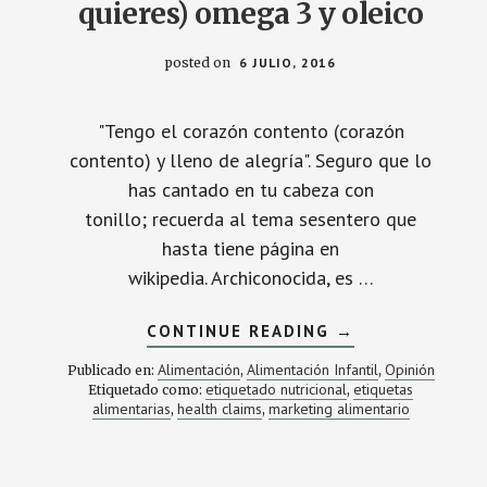
quieres) omega 3 y oleico
posted on
6 JULIO, 2016
"Tengo el corazón contento (corazón
contento) y lleno de alegría". Seguro que lo
has cantado en tu cabeza con
tonillo; recuerda al tema sesentero que
hasta tiene página en
wikipedia. Archiconocida, es …
ACERCA
CONTINUE READING
→
DE
NO
Alimentación
Alimentación Infantil
Opinión
Publicado en:
,
,
DESAYUNES
etiquetado nutricional
etiquetas
Etiquetado como:
,
«CON
alimentarias
health claims
marketing alimentario
,
,
OMEGA
3
Y
OLEICO»,
DESAYUNA