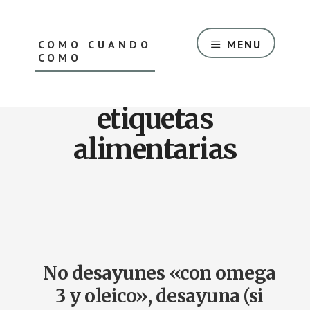
Saltar
Skip
al
to
contenido
footer
COMO CUANDO
MENU
principal
COMO
El
Blog
etiquetas
de
nutrición
alimentarias
oncológica
de
Luis
Cabañas
No desayunes «con omega
3 y oleico», desayuna (si