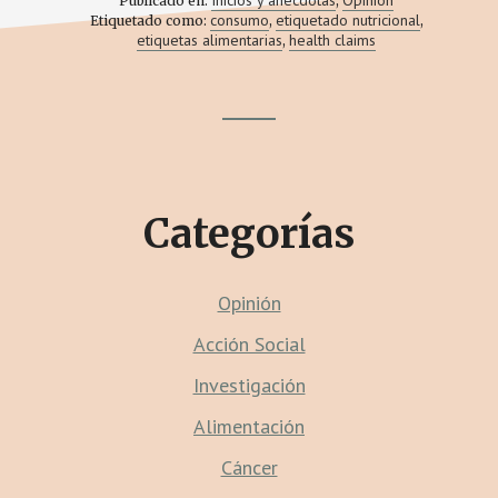
Inicios y anécdotas
Opinión
Publicado en:
,
DE
consumo
etiquetado nutricional
Etiquetado como:
,
,
MENOS,
etiquetas alimentarias
health claims
,
ETIQUETAMOS
DE
MÁS
Footer
CTA
Categorías
Opinión
Acción Social
Investigación
Alimentación
Cáncer