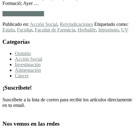
Formació; Ayer …
acerca
Continue Reading
→
de
Publicado en:
Acción Social
,
Reivindicaciones
Etiquetado como:
Donde
Estafa
,
Facultat
,
Facultat de Farmàcia
,
Herbalife
,
Intrusismo
,
UV
quise
ser
Footer
Categorías
profesor,
y
CTA
a
Opinión
cualquier
Acción Social
otra
Investigación
Facultad:
Alimentación
¡Herbalife
Cáncer
no,
joder!
¡Suscríbete!
Suscríbete a la lista de correo para recibir los artículos directamente
en tu email.
Nos vemos en las redes