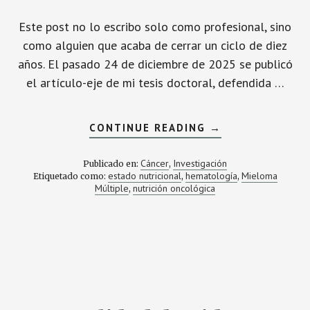
Este post no lo escribo solo como profesional, sino
como alguien que acaba de cerrar un ciclo de diez
años. El pasado 24 de diciembre de 2025 se publicó
el artículo-eje de mi tesis doctoral, defendida …
ACERCA
CONTINUE READING
→
DE
MÚSCULO,
CALIDAD
Cáncer
Investigación
Publicado en:
,
DE
estado nutricional
hematología
Mieloma
Etiquetado como:
,
,
VIDA,
Múltiple
nutrición oncológica
MIELOMA
,
MÚLTIPLE
Y
UNA
DEUDA:
POR
QUÉ
LA
FUERZA
MUSCULAR
ES
UN