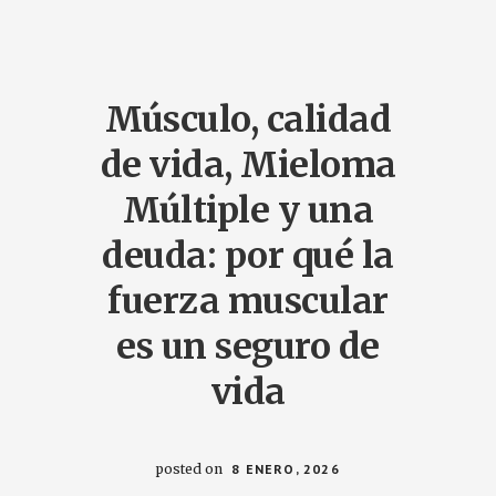
A
DEBT:
WHY
MUSCLE
STRENGTH
IS
LIFE
Músculo, calidad
INSURANCE
de vida, Mieloma
Múltiple y una
deuda: por qué la
fuerza muscular
es un seguro de
vida
posted on
8 ENERO, 2026