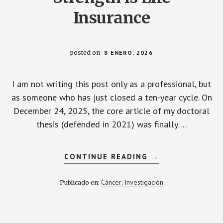
Insurance
posted on
8 ENERO, 2026
I am not writing this post only as a professional, but
as someone who has just closed a ten-year cycle. On
December 24, 2025, the core article of my doctoral
thesis (defended in 2021) was finally …
ACERCA
CONTINUE READING
→
DE
MUSCLE,
QUALITY
Cáncer
Investigación
Publicado en:
,
OF
LIFE,
MULTIPLE
MYELOMA,
AND