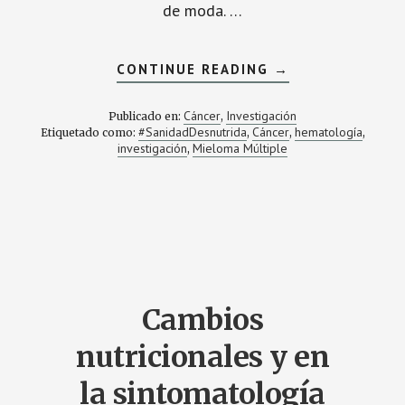
de moda. …
ACERCA
CONTINUE READING
→
DE
CALIDAD
DE
Cáncer
Investigación
Publicado en:
,
VIDA,
#SanidadDesnutrida
Cáncer
hematología
Etiquetado como:
,
,
,
ESTADO
investigación
Mieloma Múltiple
NUTRICIONAL
,
Y
MIELOMA
MÚLTIPLE:
UNA
IDEA
QUE
FUE
TESIS
DOCTORAL
Cambios
nutricionales y en
la sintomatología