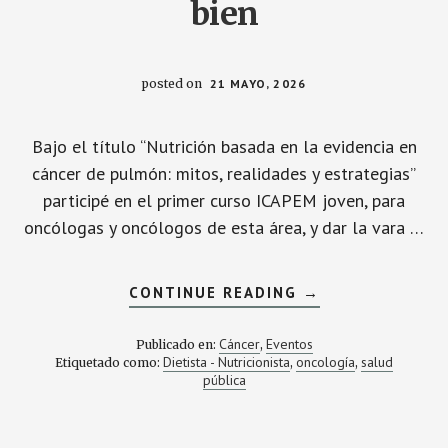
bien
posted on
21 MAYO, 2026
Bajo el título “Nutrición basada en la evidencia en
cáncer de pulmón: mitos, realidades y estrategias”
participé en el primer curso ICAPEM joven, para
oncólogas y oncólogos de esta área, y dar la vara …
ACERCA
CONTINUE READING
→
DE
NUTRICIÓN
EN
Cáncer
Eventos
Publicado en:
,
CÁNCER
Dietista - Nutricionista
oncología
salud
Etiquetado como:
,
,
DE
pública
PULMÓN:
SUFICIENTE,
Y
LUEGO
BIEN