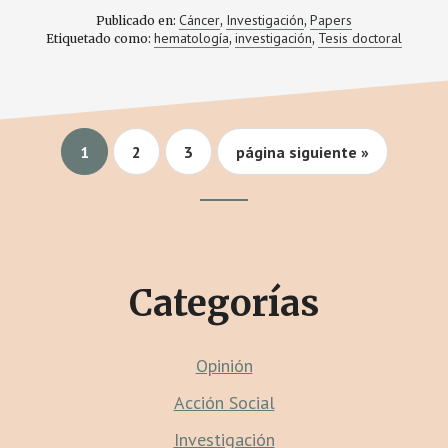
NUTRICIONALES
Cáncer
Investigación
Papers
Publicado en:
,
,
Y
hematología
investigación
Tesis doctoral
Etiquetado como:
,
,
EN
LA
SINTOMATOLOGÍ
EN
UN
TRASPLANTE
DE
MÉDULA
Página
Página
Página
Ir
1
2
3
página siguiente »
ÓSEA:
a
UN
la
PRIMER
TRABAJO
Footer
CTA
Categorías
Opinión
Acción Social
Investigación