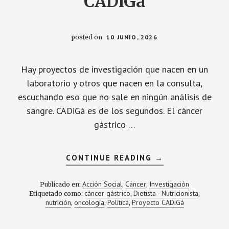
CADiGá
posted on
10 JUNIO, 2026
Hay proyectos de investigación que nacen en un
laboratorio y otros que nacen en la consulta,
escuchando eso que no sale en ningún análisis de
sangre. CADiGá es de los segundos. El cáncer
gástrico …
ACERCA
CONTINUE READING
→
DE
TU
EXPERIENCIA
Acción Social
Cáncer
Investigación
Publicado en:
,
,
DURANTE
cáncer gástrico
Dietista - Nutricionista
Etiquetado como:
,
,
EL
nutrición
oncología
Política
Proyecto CADiGá
CÁNCER
,
,
,
GÁSTRICO
PUEDE
CAMBIAR