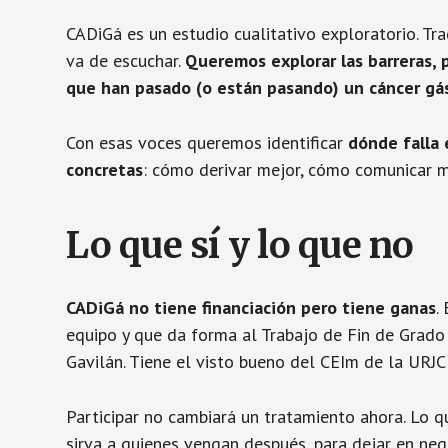
CADiGá es un estudio cualitativo exploratorio. Tr
va de escuchar.
Queremos explorar las barreras, 
que han pasado (o están pasando) un cáncer gás
Con esas voces queremos identificar
dónde falla 
concretas
: cómo derivar mejor, cómo comunicar 
Lo que sí y lo que no
CADiGá
no tiene financiación pero tiene ganas
.
equipo y que da forma al Trabajo de Fin de Grado
Gavilán. Tiene el visto bueno del CEIm de la UR
Participar no cambiará un tratamiento ahora. Lo q
sirva a quienes vengan después, para dejar en neg