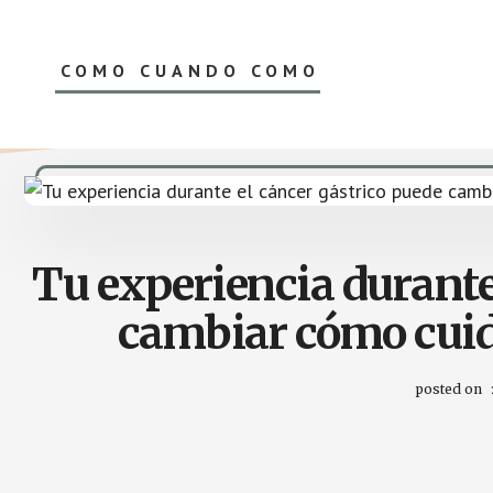
Saltar
Skip
al
to
contenido
footer
COMO CUANDO COMO
principal
El
Blog
de
nutrición
oncológica
de
Luis
Tu experiencia durante
Cabañas
cambiar cómo cuid
posted on