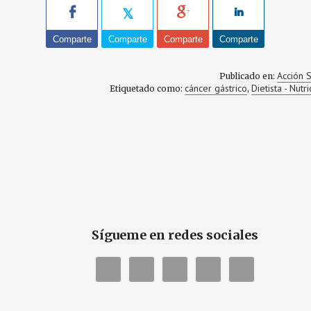
Comparte
Comparte
Comparte
Comparte
Acción S
Publicado en:
cáncer gástrico
Dietista - Nutri
Etiquetado como:
,
Sígueme en redes sociales