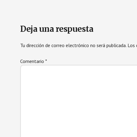
Interacciones
Deja una respuesta
con
Tu dirección de correo electrónico no será publicada.
Los 
los
Comentario
*
lectores