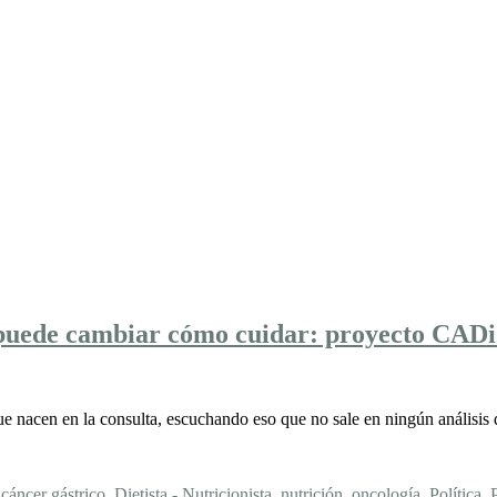
o puede cambiar cómo cuidar: proyecto CAD
ue nacen en la consulta, escuchando eso que no sale en ningún análisi
:
cáncer gástrico
,
Dietista - Nutricionista
,
nutrición
,
oncología
,
Política
,