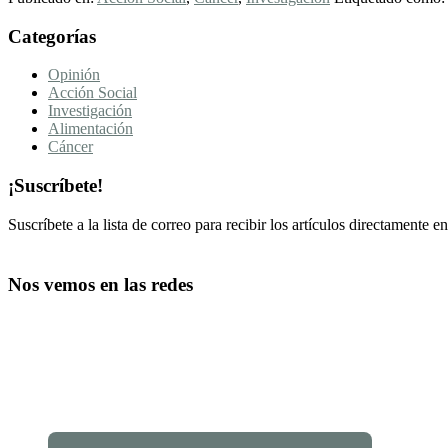
experiencia
Footer
Categorías
durante
el
CTA
cáncer
Opinión
gástrico
Acción Social
puede
Investigación
cambiar
Alimentación
cómo
Cáncer
cuidar:
proyecto
¡Suscríbete!
CADiGá
Suscríbete a la lista de correo para recibir los artículos directamente en
Nos vemos en las redes