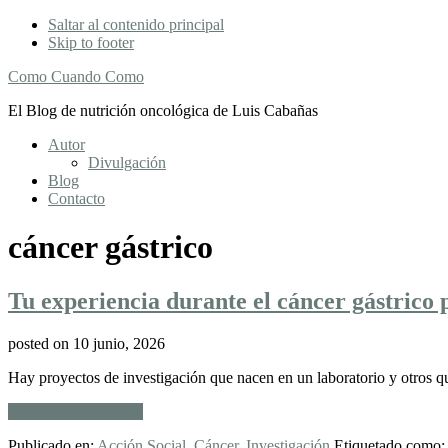
Saltar al contenido principal
Skip to footer
Como Cuando Como
El Blog de nutrición oncológica de Luis Cabañas
Autor
Divulgación
Blog
Contacto
cáncer gástrico
Tu experiencia durante el cáncer gástric
posted on
10 junio, 2026
Hay proyectos de investigación que nacen en un laboratorio y otros q
acerca
Continue Reading
→
de
Publicado en:
Acción Social
,
Cáncer
,
Investigación
Etiquetado como
Tu