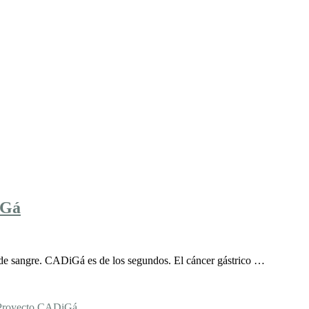
iGá
s de sangre. CADiGá es de los segundos. El cáncer gástrico …
Proyecto CADiGá