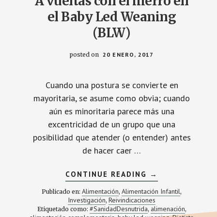
A vueltas con el hierro en
el Baby Led Weaning
(BLW)
posted on
20 ENERO, 2017
Cuando una postura se convierte en
mayoritaria, se asume como obvia; cuando
aún es minoritaria parece más una
excentricidad de un grupo que una
posibilidad que atender (o entender) antes
de hacer caer …
ACERCA
CONTINUE READING
→
DE
A
Alimentación
Alimentación Infantil
Publicado en:
,
,
VUELTAS
Investigación
Reivindicaciones
,
CON
#SanidadDesnutrida
alimenación
Etiquetado como:
,
EL
,