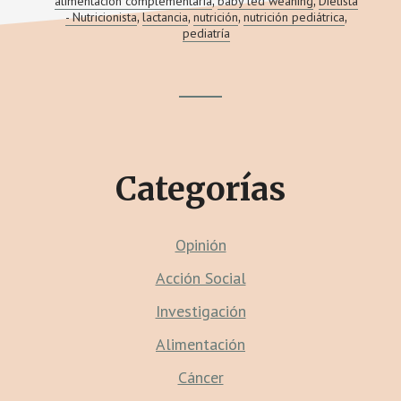
HIERRO
alimentación complementaria
baby led weaning
Dietista
,
,
EN
- Nutricionista
lactancia
nutrición
nutrición pediátrica
,
,
,
,
EL
pediatría
BABY
LED
WEANING
(BLW)
Footer
CTA
Categorías
Opinión
Acción Social
Investigación
Alimentación
Cáncer