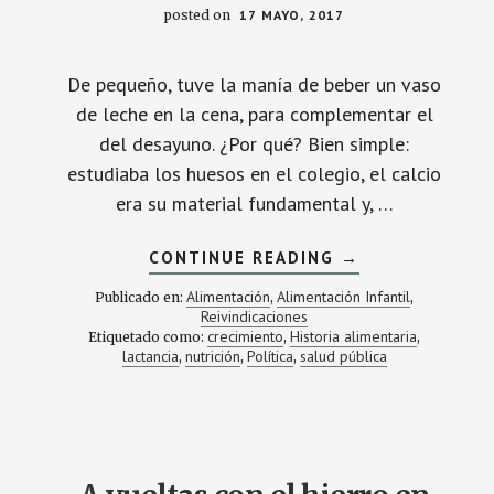
posted on
17 MAYO, 2017
De pequeño, tuve la manía de beber un vaso
de leche en la cena, para complementar el
del desayuno. ¿Por qué? Bien simple:
estudiaba los huesos en el colegio, el calcio
era su material fundamental y, …
ACERCA
CONTINUE READING
→
DE
¿AUMENTA
Alimentación
Alimentación Infantil
Publicado en:
,
,
ALGÚN
Reivindicaciones
ALIMENTO
crecimiento
Historia alimentaria
Etiquetado como:
,
POR
,
SÍ
lactancia
nutrición
Política
salud pública
,
,
,
MISMO
LA
ESTATURA
INFANTIL?