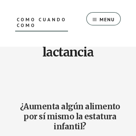
Saltar
Skip
al
to
contenido
footer
COMO CUANDO
MENU
principal
COMO
El
Blog
lactancia
de
nutrición
oncológica
de
Luis
Cabañas
¿Aumenta algún alimento
por sí mismo la estatura
infantil?