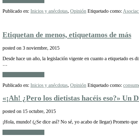
acerca
Continue Reading
→
de
Publicado en:
Inicios y anécdotas
,
Opinión
Etiquetado como:
Asociac
Asociacionismo:
3
ventajas,
3
Etiquetan de menos, etiquetamos de más
defectos
y
3
posted on
3 noviembre, 2015
críticas
Desde hace un año, la legislación vigente en cuanto a etiquetado e
…
acerca
Continue Reading
→
de
Publicado en:
Inicios y anécdotas
,
Opinión
Etiquetado como:
consum
Etiquetan
de
menos,
«¡Ah! ¿Pero los dietistas hacéis eso?» Un D
etiquetamos
de
posted on
15 octubre, 2015
más
¡Hola, mundo! (¿Se dice así? No sé, yo acabo de llegar) Prometo que
acerca
Continue Reading
→
de