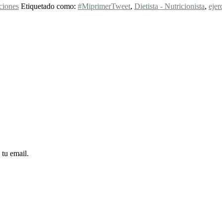
ciones
Etiquetado como:
#MiprimerTweet
,
Dietista - Nutricionista
,
ejer
 tu email.