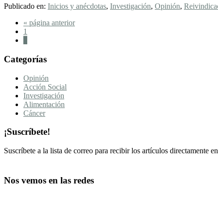
Publicado en:
Inicios y anécdotas
,
Investigación
,
Opinión
,
Reivindica
«¡Ah!
¿Pero
Ir
«
página anterior
los
Página
a
1
dietistas
Página
la
2
hacéis
eso?»
Footer
Categorías
Un
Dietista
CTA
–
Opinión
Nutricionista
Acción Social
que
Investigación
no
Alimentación
hace
Cáncer
dietas
¡Suscríbete!
Suscríbete a la lista de correo para recibir los artículos directamente en
Nos vemos en las redes