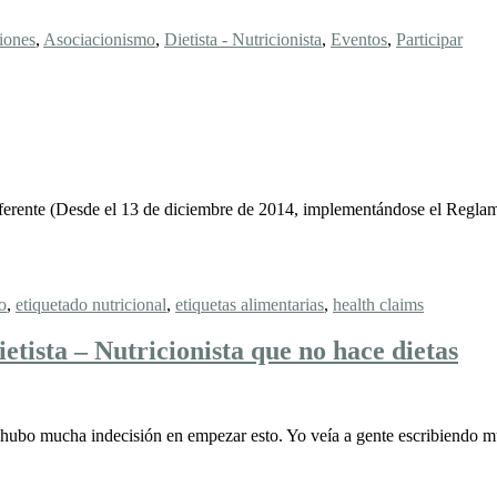
iones
,
Asociacionismo
,
Dietista - Nutricionista
,
Eventos
,
Participar
s diferente (Desde el 13 de diciembre de 2014, implementándose el Re
o
,
etiquetado nutricional
,
etiquetas alimentarias
,
health claims
ietista – Nutricionista que no hace dietas
 hubo mucha indecisión en empezar esto. Yo veía a gente escribiendo 