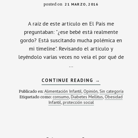
posted on
21 MARZO, 2016
A raíz de este artículo en El País me
preguntaban: "¿ese bebé está realmente
gordo? Está suscitando mucha polémica en
mi timeline". Revisando el artículo y
leyéndolo varias veces no veía el por qué de
…
ACERCA
CONTINUE READING
→
DE
¿BEBÉS
Alimentación Infantil
Opinión
Sin categoría
Publicado en:
,
,
CON
consumo
Diabetes Mellitus
Obesidad
Etiquetado como:
,
,
OBESIDAD
Infantil
protección social
,
U
OBESIDAD
CON
BEBÉS?