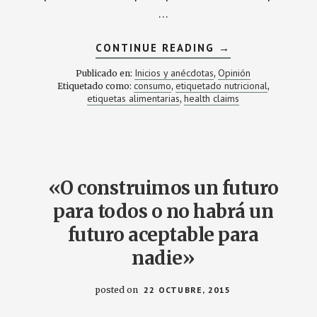
…
ACERCA
CONTINUE READING
→
DE
ETIQUETAN
Inicios y anécdotas
Opinión
Publicado en:
,
DE
consumo
etiquetado nutricional
Etiquetado como:
,
,
MENOS,
etiquetas alimentarias
health claims
,
ETIQUETAMOS
DE
MÁS
«O construimos un futuro
para todos o no habrá un
futuro aceptable para
nadie»
posted on
22 OCTUBRE, 2015