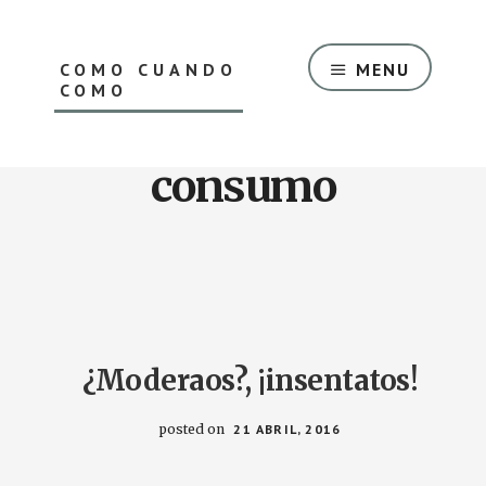
Saltar
Skip
al
to
contenido
footer
COMO CUANDO
MENU
principal
COMO
El
Blog
consumo
de
nutrición
oncológica
de
Luis
Cabañas
¿Moderaos?, ¡insentatos!
posted on
21 ABRIL, 2016