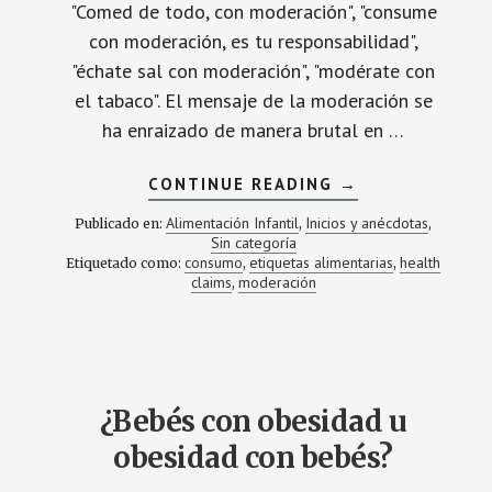
"Comed de todo, con moderación", "consume
con moderación, es tu responsabilidad",
"échate sal con moderación", "modérate con
el tabaco". El mensaje de la moderación se
ha enraizado de manera brutal en …
ACERCA
CONTINUE READING
→
DE
¿MODERAOS?,
Alimentación Infantil
Inicios y anécdotas
Publicado en:
,
,
¡INSENTATOS!
Sin categoría
consumo
etiquetas alimentarias
health
Etiquetado como:
,
,
claims
moderación
,
¿Bebés con obesidad u
obesidad con bebés?