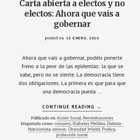
Carta abierta a electos y no
electos: Ahora que vais a
gobernar
posted on
15 ENERO, 2016
Ahora que vais a gobernar, podéis ponerle
freno a la peor de las epidemias: la que se
sabe, pero no se siente. La democracia tiene
dos obligaciones. La primera es que para que
una democracia pueda …
ACERCA
CONTINUE READING
→
DE
CARTA
Acción Social
Reivindicaciones
Publicado en:
,
ABIERTA
consumo
Diabetes Mellitus
Dietista -
Etiquetado como:
,
,
A
Nutricionista
innovar
Obesidad Infantil
Política
,
,
ELECTOS
,
,
Y
protección social
NO