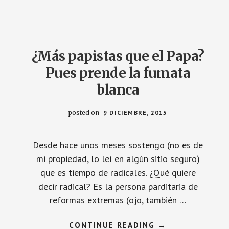
ELECTOS:
AHORA
QUE
VAIS
A
GOBERNAR
¿Más papistas que el Papa?
Pues prende la fumata
blanca
posted on
9 DICIEMBRE, 2015
Desde hace unos meses sostengo (no es de
mi propiedad, lo leí en algún sitio seguro)
que es tiempo de radicales. ¿Qué quiere
decir radical? Es la persona parditaria de
reformas extremas (ojo, también …
ACERCA
CONTINUE READING
→