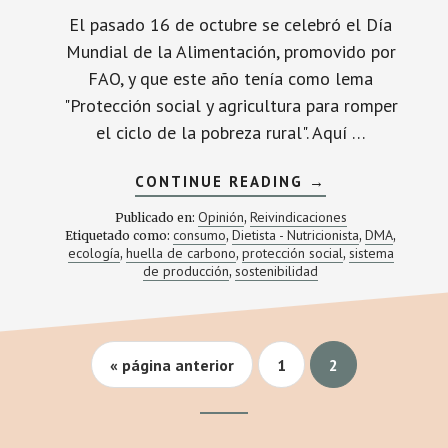
El pasado 16 de octubre se celebró el Día
Mundial de la Alimentación, promovido por
FAO, y que este año tenía como lema
"Protección social y agricultura para romper
el ciclo de la pobreza rural". Aquí …
ACERCA
CONTINUE READING
→
DE
«O
Opinión
Reivindicaciones
Publicado en:
,
CONSTRUIMOS
consumo
Dietista - Nutricionista
DMA
Etiquetado como:
,
,
,
UN
ecología
huella de carbono
protección social
sistema
,
,
FUTURO
,
PARA
de producción
sostenibilidad
,
TODOS
O
NO
HABRÁ
UN
FUTURO
Ir
Página
Página
«
página anterior
1
2
ACEPTABLE
a
PARA
la
NADIE»
Footer