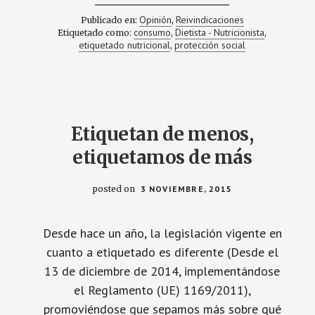
DE
¿MÁS
Opinión
Reivindicaciones
Publicado en:
,
PAPISTAS
consumo
Dietista - Nutricionista
Etiquetado como:
,
,
QUE
etiquetado nutricional
protección social
,
EL
PAPA?
PUES
PRENDE
LA
FUMATA
BLANCA
Etiquetan de menos,
etiquetamos de más
posted on
3 NOVIEMBRE, 2015
Desde hace un año, la legislación vigente en
cuanto a etiquetado es diferente (Desde el
13 de diciembre de 2014, implementándose
el Reglamento (UE) 1169/2011),
promoviéndose que sepamos más sobre qué